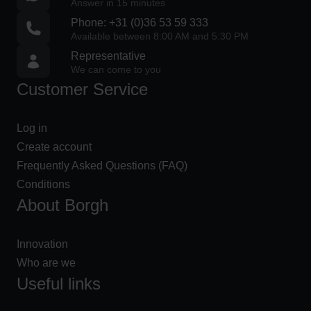
Answer in 15 minutes
s
e
Phone: +31 (0)36 53 59 333
Available between 8:00 AM and 5:30 PM
s
o
Representative
We can come to you
v
Customer Service
e
r
€
Log in
2
Create account
5
Frequently Asked Questions (FAQ)
0
Conditions
About Borgh
I
n
Innovation
n
Who are we
o
Useful links
v
a