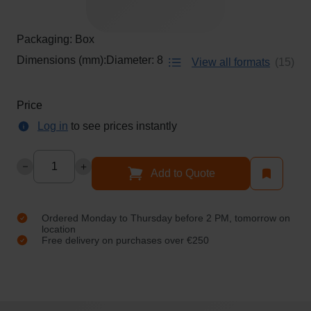
Be the
images
r
first to
gallery
s
review
Packaging
Box
Skip
d
this
8+
to
Dimensions (mm):
Diameter:
8
product
a
View all formats
15
the
y
8MM
beginning
b
Price
of
e
BORGH
Log in
to see prices instantly
the
f
images
DOUBLE
o
Qty
gallery
r
Add to Quote
PIPE
e
2
CLIPS
P
Ordered Monday to Thursday before 2 PM, tomorrow on
location
M
Free delivery on purchases over €250
,
t
o
m