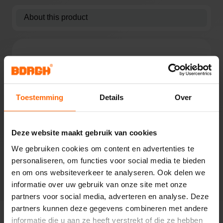
o
About this product
r
r
o
w
About this product
o
n
8+ 8MM BORGH DOUBLE PIPE CLIPS
l
Toestemming
Details
Over
o
c
a
Deze website maakt gebruik van cookies
Specifications
t
We gebruiken cookies om content en advertenties te
i
personaliseren, om functies voor social media te bieden
Reviews
o
en om ons websiteverkeer te analyseren. Ook delen we
n
informatie over uw gebruik van onze site met onze
partners voor social media, adverteren en analyse. Deze
F
partners kunnen deze gegevens combineren met andere
r
informatie die u aan ze heeft verstrekt of die ze hebben