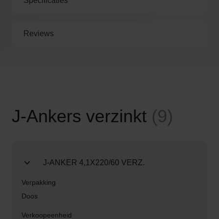
Specificaties
a
t
i
Reviews
s
b
e
z
o
r
J-Ankers verzinkt
(9)
g
d
b
Gegroepeerde
i
productitems
j
J-ANKER 4,1X220/60 VERZ.
a
a
Doos
n
k