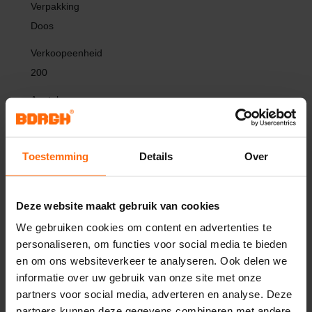
Doos
200
Toestemming
Details
Over
Inloggen
Deze website maakt gebruik van cookies
Offerte
We gebruiken cookies om content en advertenties te
Toevoegen
Bekijk
personaliseren, om functies voor social media te bieden
aan
product
kluslijst
en om ons websiteverkeer te analyseren. Ook delen we
informatie over uw gebruik van onze site met onze
partners voor social media, adverteren en analyse. Deze
J-ANKER 4,1X330/60 VERZ.
partners kunnen deze gegevens combineren met andere