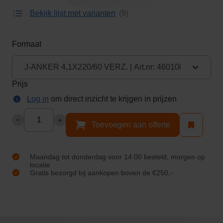
gallerij
eerste
g
review
Ga
Bekijk lijst met varianten
9
v
over dit
J-
naar
o
product
het
Formaat
o
Ankers
begin
r
van
verzinkt
1
de
4
Prijs
afbeeldingen-
:
Log in
om direct inzicht te krijgen in prijzen
gallerij
0
Aantal
0
Toevoegen aan offerte
b
e
s
Maandag tot donderdag voor 14:00 besteld, morgen op
locatie
t
Gratis bezorgd bij aankopen boven de €250,-
e
l
d
,