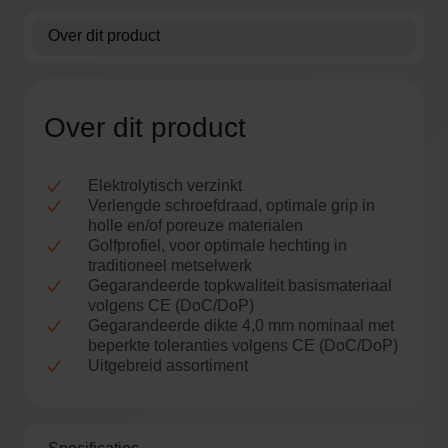
m
Over dit product
o
r
g
e
Over dit product
n
o
Elektrolytisch verzinkt
p
Verlengde schroefdraad, optimale grip in
l
holle en/of poreuze materialen
o
Golfprofiel, voor optimale hechting in
traditioneel metselwerk
c
Gegarandeerde topkwaliteit basismateriaal
a
volgens CE (DoC/DoP)
t
Gegarandeerde dikte 4,0 mm nominaal met
i
beperkte toleranties volgens CE (DoC/DoP)
Uitgebreid assortiment
e
G
r