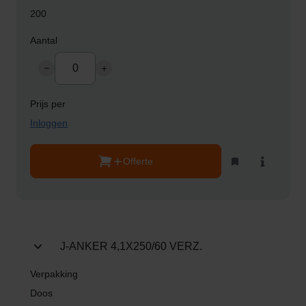
o
200
p
e
n
b
o
v
e
Inloggen
n
d
Offerte
Toevoegen
Bekijk
e
aan
product
€
kluslijst
2
5
0
J-ANKER 4,1X250/60 VERZ.
,
-
Doos