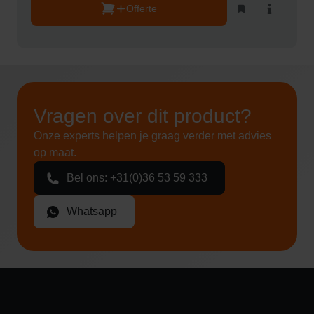
Offerte
Toevoegen
Bekijk
aan
product
kluslijst
Vragen over dit product?
Onze experts helpen je graag verder met advies
op maat.
Bel ons: +31(0)36 53 59 333
Whatsapp