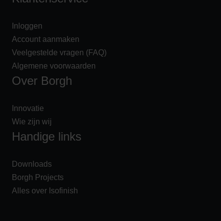
o
p
Inloggen
e
Account aanmaken
n
b
Veelgestelde vragen (FAQ)
o
Algemene voorwaarden
v
Over Borgh
e
n
Innovatie
d
Wie zijn wij
e
Handige links
€
2
5
Downloads
0
Borgh Projects
,
Alles over Isofinish
-