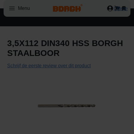
M
Menu
Offerte
a
a
n
d
a
3,5X112 DIN340 HSS BORGH
g
STAALBOOR
t
o
Schrijf de eerste review over dit product
t
d
Ga
o
naar
n
het
d
einde
e
van
r
de
Schrijf
d
afbeeldingen-
de
a
gallerij
eerste