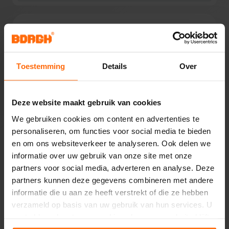
m
o
r
Over dit product
g
e
Toestemming
Details
Over
3,5X112 DIN340 HSS BORGH STAALBOOR
n
o
p
Deze website maakt gebruik van cookies
l
Specificaties
We gebruiken cookies om content en advertenties te
o
personaliseren, om functies voor social media te bieden
c
en om ons websiteverkeer te analyseren. Ook delen we
Reviews
a
informatie over uw gebruik van onze site met onze
t
partners voor social media, adverteren en analyse. Deze
i
partners kunnen deze gegevens combineren met andere
e
informatie die u aan ze heeft verstrekt of die ze hebben
verzameld op basis van uw gebruik van hun services. U
G
Vragen over dit product?
gaat akkoord met onze cookies als u onze website blijft
r
gebruiken.