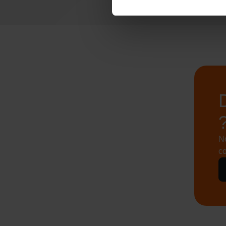
No
co