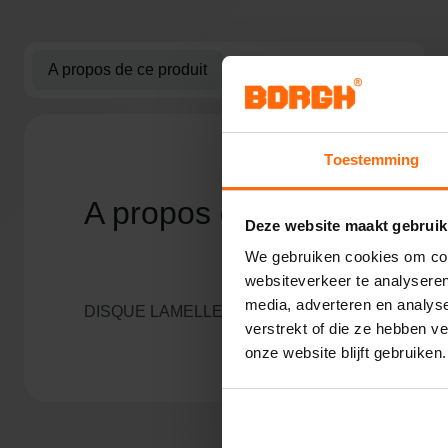
d’images
A propos de ce produit
Spécificités
Avis
Toestemming
A propos de ce produit
Deze website maakt gebruik
We gebruiken cookies om cont
websiteverkeer te analyseren
media, adverteren en analys
DISQUE LAMELLE 115 G80
verstrekt of die ze hebben v
onze website blijft gebruiken.