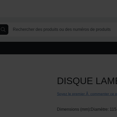
C
DISQUE LAME
o
m
m
Soyez le premier Ã commenter ce p
a
n
d
é
Dimensions (mm):
Diamètre:
115
d
u