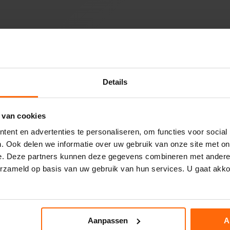
d
e
m
a
i
n
L
i
v
r
Details
a
i
s
o
 van cookies
n
g
ent en advertenties te personaliseren, om functies voor social
r
a
. Ook delen we informatie over uw gebruik van onze site met on
t
e. Deze partners kunnen deze gegevens combineren met andere i
u
i
erzameld op basis van uw gebruik van hun services. U gaat akk
t
e
à
p
a
r
Aanpassen
A
t