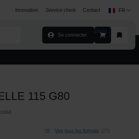
Innovation
Service client
Contact
Langue:
FR
Devis
Se connecter
LLE 115 G80
roduit
Voir tous les formats
25